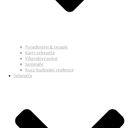
Poradenství & terapie
Karty sebepéče
Víkendový pobyt
Semináře
Kurz budování resilience
Sebepéče