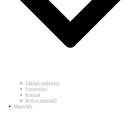
Základy sebepéče
Preventivní
Krizová
Mýty o sebepéči
Materiály