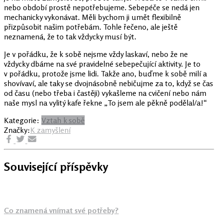
nebo období prostě nepotřebujeme. Sebepéče se nedá jen
mechanicky vykonávat. Měli bychom ji umět flexibilně
přizpůsobit našim potřebám. Tohle řečeno, ale ještě
neznamená, že to tak vždycky musí být.
Je v pořádku, že k sobě nejsme vždy laskaví, nebo že ne
vždycky dbáme na své pravidelné sebepečující aktivity. Je to
v pořádku, protože jsme lidi. Takže ano, buďme k sobě milí a
shovívaví, ale taky se dvojnásobně nebičujme za to, když se čas
od času (nebo třeba i častěji) vykašleme na cvičení nebo nám
naše mysl na vylitý kafe řekne „To jsem ale pěkně podělal/a!“
Kategorie:
Vztah k sobě
Značky:
K zamyšlení
Související příspěvky
Co znamená vnímat své potřeby?