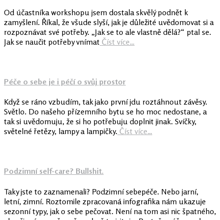
Od účastníka workshopu jsem dostala skvělý podnět k
zamyšlení. Říkal, že všude slyší, jak je důležité uvědomovat si a
rozpoznávat své potřeby. „Jak se to ale vlastně dělá?“ ptal se.
Jak se naučit potřeby vnímat
Číst více…
Péče o sebe je i péčí o svůj prostor
Když se ráno vzbudím, tak jako první jdu roztáhnout závěsy.
Světlo. Do našeho přízemního bytu se ho moc nedostane, a
tak si uvědomuju, že si ho potřebuju doplnit jinak. Svíčky,
světelné řetězy, lampy a lampičky.
Číst více…
Podzimní self-care? Bullshit.
Taky jste to zaznamenali? Podzimní sebepéče. Nebo jarní,
letní, zimní. Roztomile zpracovaná infografika nám ukazuje
sezonní typy, jak o sebe pečovat. Není na tom asi nic špatného,