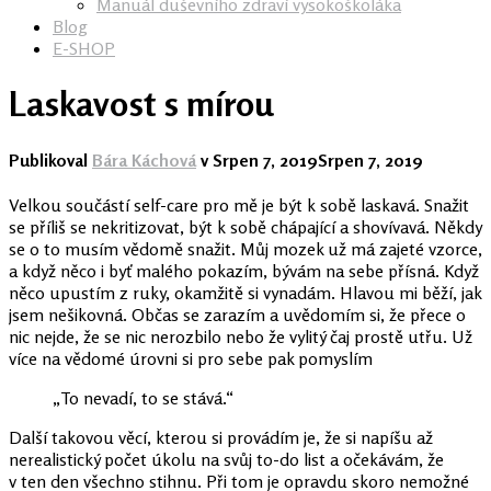
Manuál duševního zdraví vysokoškoláka
Blog
E-SHOP
Laskavost s mírou
Publikoval
Bára Káchová
v
Srpen 7, 2019
Srpen 7, 2019
Velkou součástí self-care pro mě je být k sobě laskavá. Snažit
se příliš se nekritizovat, být k sobě chápající a shovívavá. Někdy
se o to musím vědomě snažit. Můj mozek už má zajeté vzorce,
a když něco i byť malého pokazím, bývám na sebe přísná. Když
něco upustím z ruky, okamžitě si vynadám. Hlavou mi běží, jak
jsem nešikovná. Občas se zarazím a uvědomím si, že přece o
nic nejde, že se nic nerozbilo nebo že vylitý čaj prostě utřu. Už
více na vědomé úrovni si pro sebe pak pomyslím
„To nevadí, to se stává.“
Další takovou věcí, kterou si provádím je, že si napíšu až
nerealistický počet úkolu na svůj to-do list a očekávám, že
v ten den všechno stihnu. Při tom je opravdu skoro nemožné