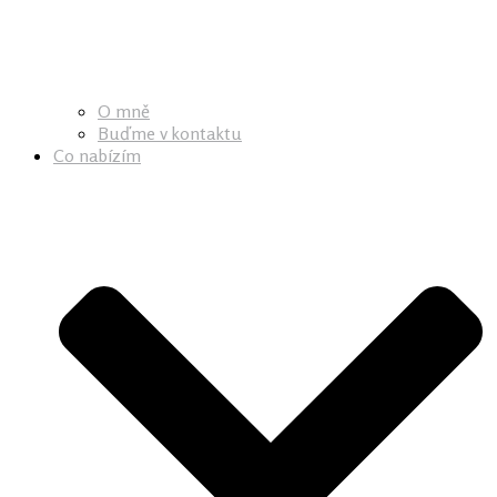
O mně
Buďme v kontaktu
Co nabízím