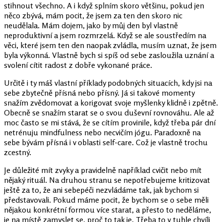
stihnout všechno. A i když splním skoro většinu, pokud jen
něco zbývá, mám pocit, že jsem za ten den skoro nic
neudělala. Mám dojem, jako by můj den byl vlastně
neproduktivní a jsem rozmrzelá. Když se ale soustředím na
věci, které jsem ten den naopak zvládla, musím uznat, že jsem
byla výkonná. Vlastně bych si spíš od sebe zasloužila uznání a
svolení cítit radost z dobře vykonané práce.
Určitě i ty máš vlastní příklady podobných situacích, kdy jsi na
sebe zbytečně přísná nebo přísný. Já si takové momenty
snažím zvědomovat a korigovat svoje myšlenky klidně i zpětně.
Obecně se snažím starat se o svou duševní rovnováhu. Ale až
moc často se mi stává, že se cítím provinile, když třeba pár dní
netrénuju mindfulness nebo necvičím jógu. Paradoxně na
sebe bývám přísná i v oblasti self-care. Což je vlastně trochu
zcestný.
Je důležité mít zvyky a pravidelně například cvičit nebo mít
nějaký rituál. Na druhou stranu se nepotřebujeme kritizovat
ještě za to, že ani sebepéči nezvládáme tak, jak bychom si
představovali. Pokud máme pocit, že bychom se o sebe měli
nějakou konkrétní formou více starat, a přesto to neděláme,
je na místě zamyslet se, proč to tak je. Třeba to v tuhle chvíli